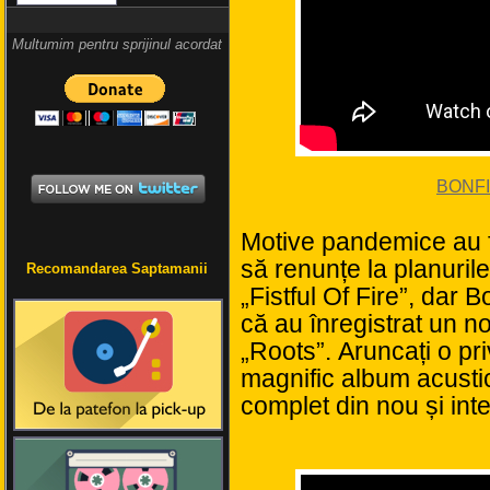
Multumim pentru sprijinul acordat
BONFIR
Motive pandemice au f
să renunțe la planurile
Recomandarea Saptamanii
„Fistful Of Fire”, dar B
că au înregistrat un 
„Roots”. Aruncați o pr
magnific album acustic
complet din nou și inte