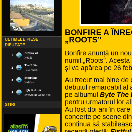
BONFIRE A ÎNR
„ROOTS”
ULTIMELE PIESE
DIFUZATE
Bonfire anunță un nou
numit „Roots”. Acesta 
şi va apărea pe 26 fe
Au trecut mai bine de
debutul remarcabil al a
pe albumul
Byte The 
pentru urmatorul lor 
STIRI
Au fost doi ani în car
concerte pe scene din ț
continua să stabileas
recentă ofertă:
Fistful