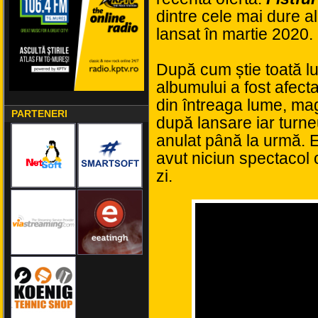
dintre cele mai dure 
lansat în martie 2020.
După cum știe toată l
albumului a fost afec
din întreaga lume, maga
PARTENERI
după lansare iar turneu
anulat până la urmă. 
avut niciun spectacol 
zi.