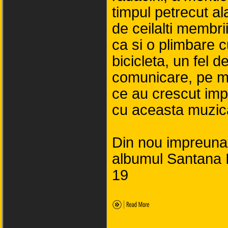
timpul petrecut ala
de ceilalti membrii
ca si o plimbare 
bicicleta, un fel d
comunicare, pe 
ce au crescut im
cu aceasta muzic
Din nou impreuna,
albumul Santana I
19