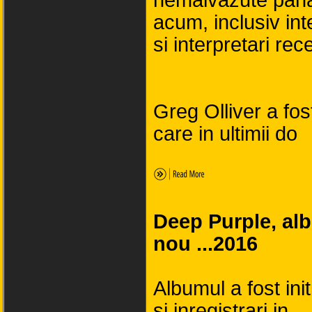
nemaivazute pan
acum, inclusiv inte
si interpretari rec
Greg Olliver a fos
care in ultimii do
Deep Purple, al
nou ...2016
Albumul a fost init
si inregistrari in