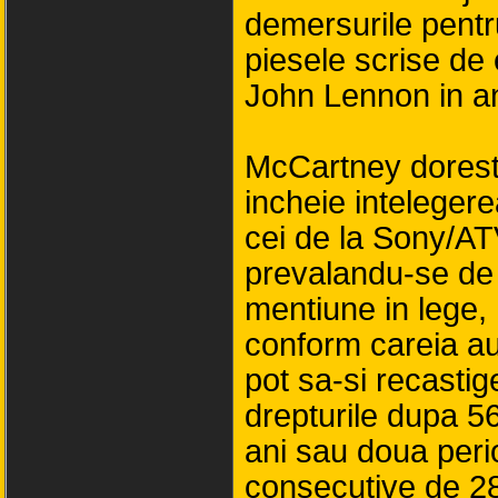
demersurile pentr
piesele scrise de e
John Lennon in an
McCartney dorest
incheie inteleger
cei de la Sony/AT
prevalandu-se de
mentiune in lege,
conform careia aut
pot sa-si recastig
drepturile dupa 5
ani sau doua per
consecutive de 2