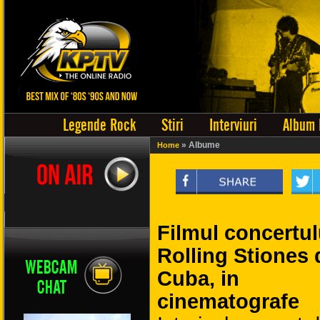
Legende Rock
Stiri
Interviuri
Album 
» Albume
Home
Filmul concertul
Rolling Stiones 
Cuba, in
cinematografe