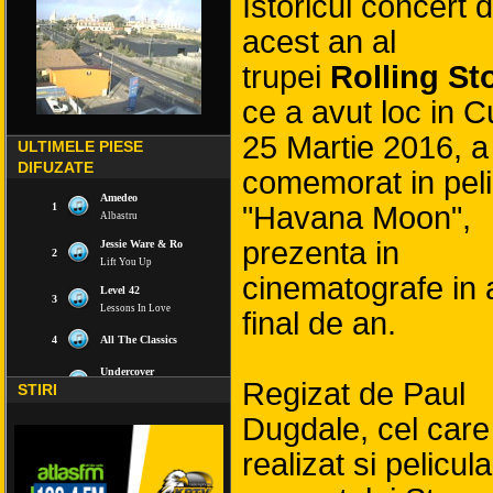
Istoricul concert d
acest an al
trupei
Rolling St
ce a avut loc in C
25 Martie 2016, a
ULTIMELE PIESE
DIFUZATE
comemorat in peli
"Havana Moon",
prezenta in
cinematografe in 
final de an.
Regizat de Paul
STIRI
Dugdale, cel care
realizat si pelicula