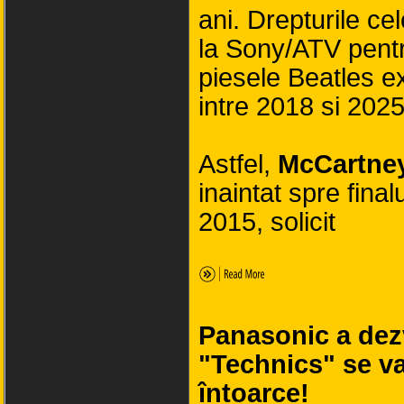
ani. Drepturile ce
la Sony/ATV pent
piesele Beatles e
intre 2018 si 2025
Astfel,
McCartne
inaintat spre finalu
2015, solicit
Panasonic a dezv
"Technics" se v
întoarce!