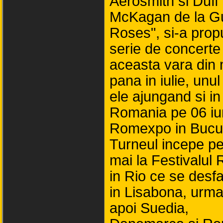
Aerosmith si Duff
McKagan de la G
Roses", si-a prop
serie de concerte 
aceasta vara din 
pana in iulie, unul
ele ajungand si in
Romania pe 06 iun
Romexpo in Bucur
Turneul incepe p
mai la Festivalul
in Rio ce se desf
in Lisabona, urm
apoi Suedia,