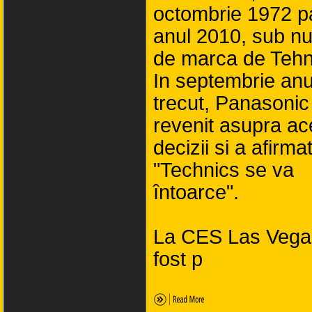
octombrie 1972 p
anul 2010, sub n
de marca de Tehn
In septembrie anu
trecut, Panasonic
revenit asupra ac
decizii si a afirma
"Technics se va
întoarce".
La CES Las Vega
fost p