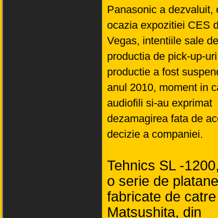
Panasonic a dezvaluit, 
ocazia expozitiei CES 
Vegas, intentiile sale d
productia de pick-up-uri
productie a fost suspen
anul 2010, moment in c
audiofili si-au exprimat
dezamagirea fata de ac
decizie a companiei.
Tehnics SL -1200,
o serie de platan
fabricate de catre
Matsushita, din