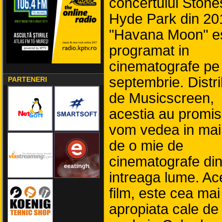
concertului Stone
Hyde Park din 20
"Havana Moon" e
programat in
cinematografe pe
septembrie. Distri
PARTENERI
de Musicscreen,
acestia au promis
vom vedea in mai
de o mie de
cinematografe di
intreaga lume. Ac
film, este cea mai
apropiata cale de 