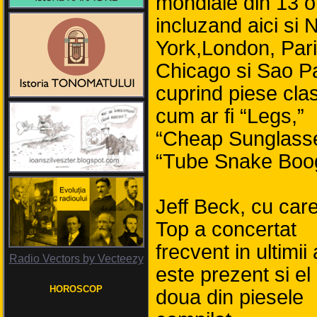
mondiale din 13 o
incluzand aici si
York,London, Pari
Chicago si Sao Pa
cuprind piese cla
cum ar fi “Legs,”
“Cheap Sunglasse
“Tube Snake Boog
Jeff Beck, cu car
Top a concertat
frecvent in ultimii 
Radio Vectors by Vecteezy
este prezent si el
HOROSCOP
doua din piesele