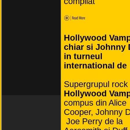
compilat
Hollywood Vamp
chiar si Johnny
in turneul
international de
Supergrupul rock
Hollywood Vamp
compus din Alice
Cooper, Johnny 
Joe Perry de la