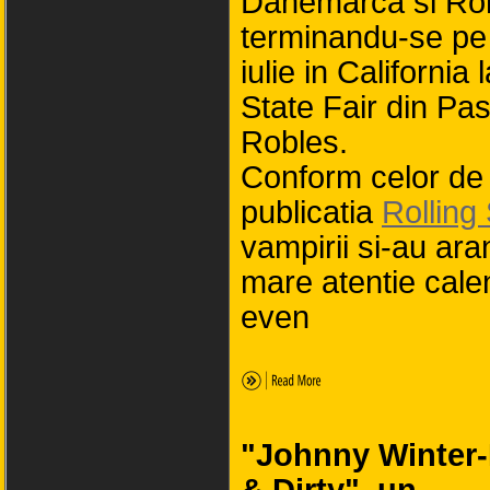
Danemarca si Ro
terminandu-se pe
iulie in California 
State Fair din Pa
Robles.
Conform celor de 
publicatia
Rolling
vampirii si-au ara
mare atentie cale
even
"Johnny Winter