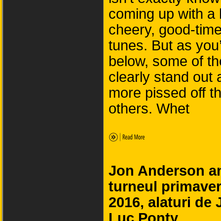
coming up with a l
cheery, good-tim
tunes. But as you’
below, some of t
clearly stand out 
more pissed off t
others. Whet
Jon Anderson a
turneul primaver
2016, alaturi de 
Luc Ponty