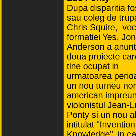
Dupa disparitia fo
sau coleg de trup
Chris Squire, voca
formatiei Yes, Jon
Anderson a anunt
doua proiecte car
tine ocupat in
urmatoarea perio
un nou turneu no
american impreu
violonistul Jean-
Ponty si un nou 
intitulat "Invention
Knowledge", in ca