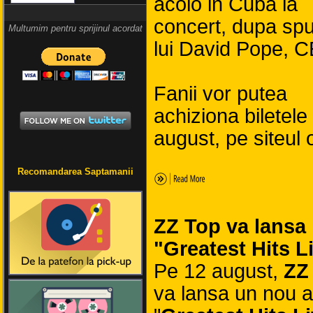
acolo in Cuba la
concert, dupa sp
Multumim pentru sprijinul acordat
lui David Pope, C
Fanii vor putea
achiziona biletele
august, pe siteul o
Recomandarea Saptamanii
ZZ Top va lansa
"Greatest Hits L
Pe 12 august,
ZZ
va lansa un nou 