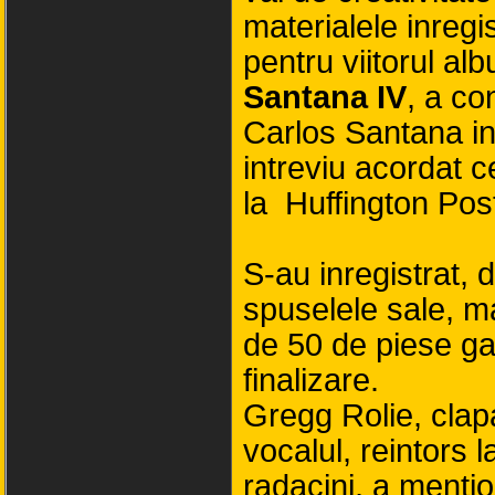
materialele inregi
pentru viitorul al
Santana IV
, a co
Carlos Santana in
intreviu acordat c
la Huffington Pos
S-au inregistrat, 
spuselele sale, m
de 50 de piese ga
finalizare.
Gregg Rolie, clapa
vocalul, reintors l
radacini, a menti