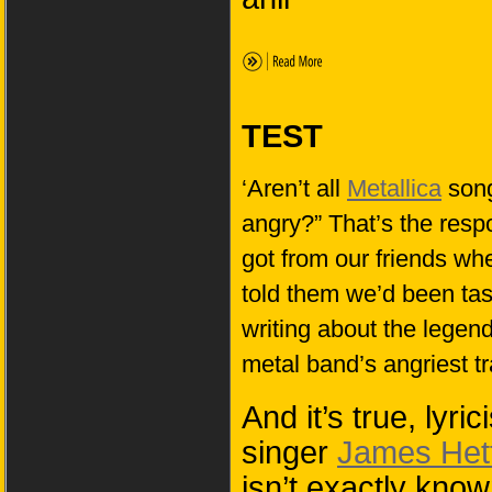
TEST
‘Aren’t all
Metallica
son
angry?” That’s the res
got from our friends w
told them we’d been ta
writing about the legen
metal band’s angriest t
And it’s true, lyric
singer
James Hetf
isn’t exactly know