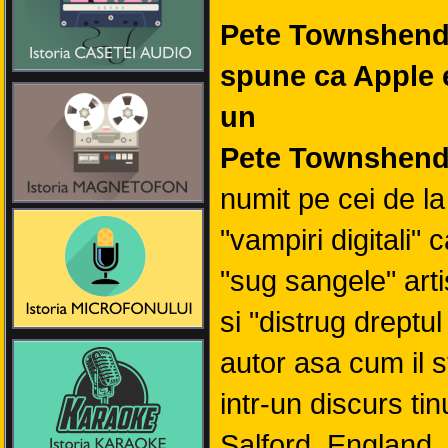
Pete Townshen
spune ca Apple 
un
Pete Townshen
numit pe cei de la
"vampiri digitali" 
"sug sangele" artis
si "distrug dreptul
autor asa cum il s
intr-un discurs tin
Salford, England. 