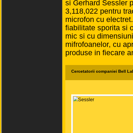
si Gerhard Sessler 
3,118,022 pentru tra
microfon cu electret.
fiabilitate sporita s
mic si cu dimensiuni
mifrofoanelor, cu ap
produse in fiecare a
Cercetatorii companiei Bell La