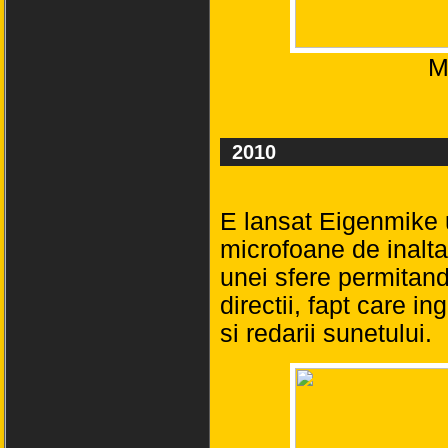
M
2010
E lansat Eigenmike u
microfoane de inalta
unei sfere permitand
directii, fapt care in
si redarii sunetului.