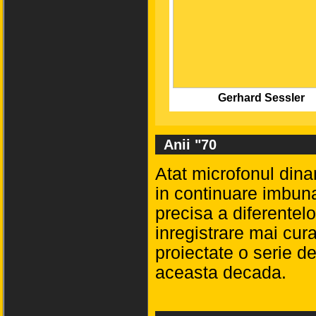
Gerhard Sessler
Anii "70
Atat microfonul dina
in continuare imbuna
precisa a diferentelo
inregistrare mai cu
proiectate o serie d
aceasta decada.