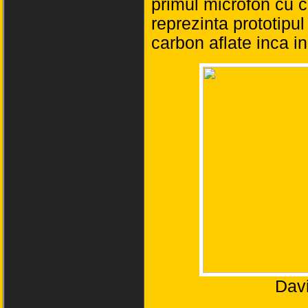
primul microfon cu 
reprezinta prototipu
carbon aflate inca in
Dav