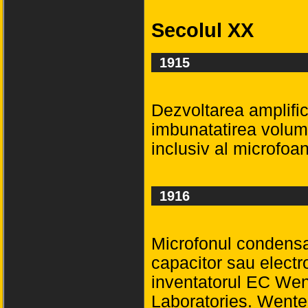
Secolul XX
1915
Dezvoltarea amplifica
imbunatatirea volumul
inclusiv al microfoan
1916
Microfonul condensa
capacitor sau electro
inventatorul EC Went
Laboratories. Wente 