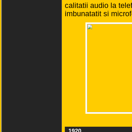
calitatii audio la tel
imbunatatit si microf
1920