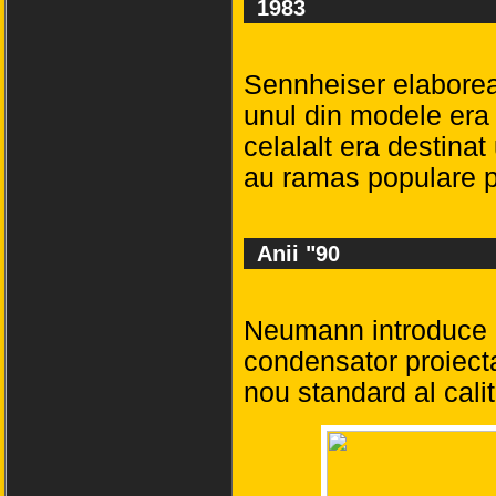
1983
Sennheiser elaborea
unul din modele era 
celalalt era destina
au ramas populare p
Anii "90
Neumann introduce
condensator proiecta
nou standard al calita