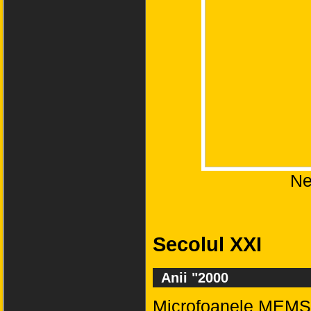
N
Secolul XXI
Anii "2000
Microfoanele MEMS 