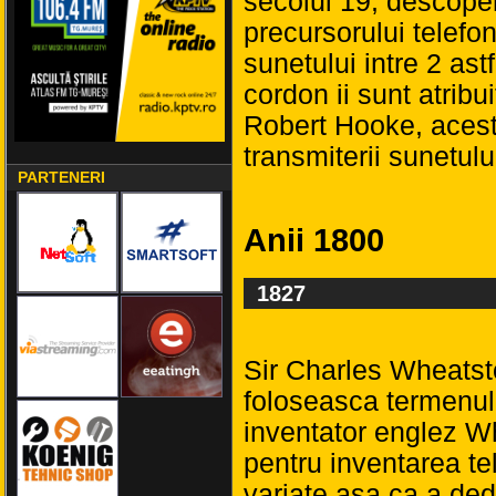
secolul 19, descoper
precursorului telefo
sunetului intre 2 astf
cordon ii sunt atribui
Robert Hooke, acesta
transmiterii sunetulu
PARTENERI
Anii 1800
1827
Sir Charles Wheatst
foloseasca termenul 
inventator englez W
pentru inventarea tel
variate asa ca a ded