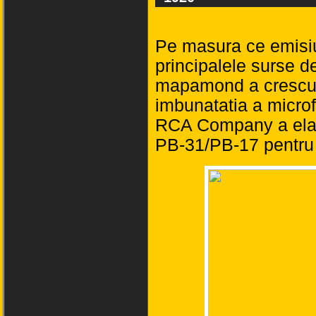
Pe masura ce emisiu
principalele surse d
mapamond a crescut 
imbunatatia a microf
RCA Company a elab
PB-31/PB-17 pentru 