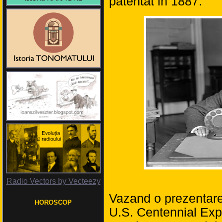
patentat in 1887.
Radio Vectors by Vecteezy
Vazand o prezentare
HOROSCOP
U.S. Centennial Expo