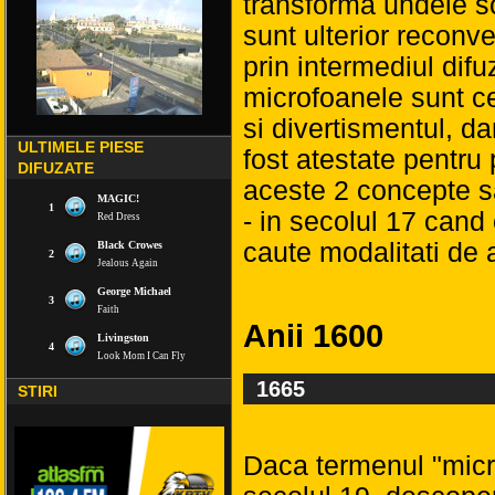
transforma undele so
sunt ulterior reconver
prin intermediul difu
microfoanele sunt c
si divertismentul, da
ULTIMELE PIESE
fost atestate pentru
DIFUZATE
aceste 2 concepte s
- in secolul 17 cand
caute modalitati de 
Anii 1600
1665
STIRI
Daca termenul "micro