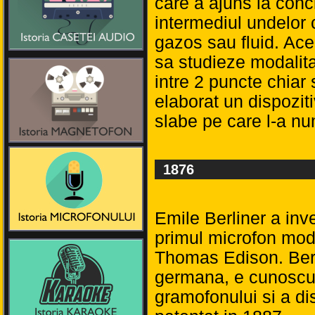
care a ajuns la conc
intermediul undelor 
gazos sau fluid. Ace
sa studieze modalita
intre 2 puncte chiar 
elaborat un dispozit
slabe pe care l-a nu
1876
Emile Berliner a inv
primul microfon mode
Thomas Edison. Berl
germana, e cunoscut
gramofonului si a di