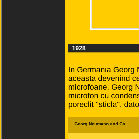
1928
In Germania Georg 
aceasta devenind ce
microfoane. Georg N
microfon cu condensa
poreclit "sticla", dat
Georg Neumann and Co