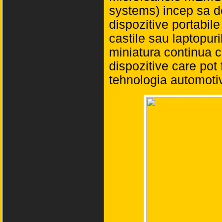
systems) incep sa d
dispozitive portabil
castile sau laptopuri
miniatura continua c
dispozitive care pot
tehnologia automoti