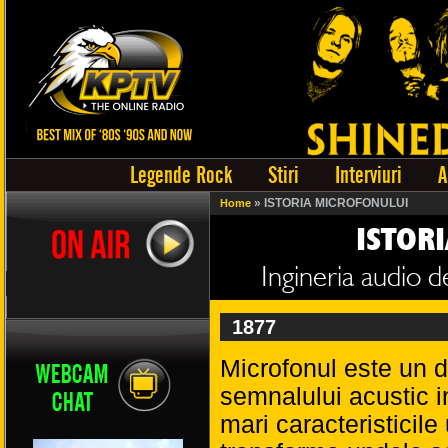
Legende Rock
Stiri
Interviuri
A
» ISTORIA MICROFONULUI
Home
ISTOR
Ingineria audio d
1877
Microfonul este un d
semnalului acustic in
mari caracteristicil