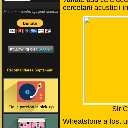
cercetarii acusticii i
Multumim pentru sprijinul acordat
Recomandarea Saptamanii
Sir 
Wheatstone a fost un